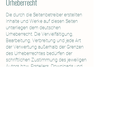
Urheberrecht
Die durch die Seitenbetreiber erstellten
Inhalte und Werke auf diesen Seiten
unterliegen dem deutschen
Urheberrecht. Die Vervielfältigung,
Bearbeitung, Verbreitung und jede Art
der Verwertung außerhalb der Grenzen
des Urheberrechtes bedürfen der
schriftlichen Zustimmung des jeweiligen
Autors bzw. Erstellers. Downloads und
Kopien dieser Seite sind nur für den
privaten, nicht kommerziellen Gebrauch
gestattet.
Soweit die Inhalte auf dieser Seite nicht
vom Betreiber erstellt wurden, werden
die Urheberrechte Dritter beachtet.
Insbesondere werden Inhalte Dritter als
solche gekennzeichnet. Sollten Sie
trotzdem auf eine
Urheberrechtsverletzung aufmerksam